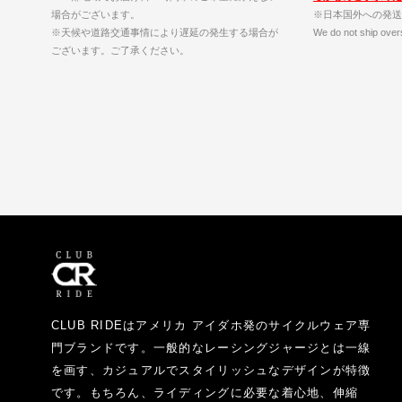
場合がございます。
※日本国外への発送
※天候や道路交通事情により遅延の発生する場合が
We do not ship over
ございます。ご了承ください。
CLUB RIDEはアメリカ アイダホ発のサイクルウェア専
門ブランドです。一般的なレーシングジャージとは一線
を画す、カジュアルでスタイリッシュなデザインが特徴
です。もちろん、ライディングに必要な着心地、伸縮