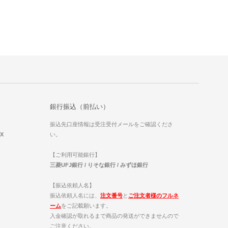
銀行振込（前払い）
振込先口座情報は受注受付メールをご確認くださ
EX
い。
【ご利用可能銀行】
三菱UFJ銀行 / りそな銀行 / みずほ銀行
【振込依頼人名】
振込依頼人名には、
注文番号
と
ご注文者様のフルネ
ーム
をご記載願います。
入金確認が取れるまで商品の発送ができませんので
ご注意ください。