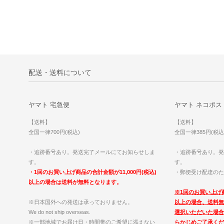
配送・送料について
ヤマト 宅急便
ヤマト ネコポス
【送料】
【送料】
全国一律700円(税込)
全国一律385円(税込
・追跡番号あり。発送完了メールにてお知らせしま
・追跡番号あり。発
す。
す。
・1回のお買い上げ商品の合計金額が11,000円(税込)
・郵便受け配達のた
以上の場合は送料が無料となります。
※1回のお買い上げ商
※日本国外への発送は承っておりません。
以上の場合、送料無
We do not ship overseas.
選択いただいた場合
※一部地域でお届け日・時間帯のご希望に添えない
らかじめご了承くだ