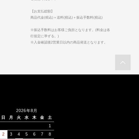
【お支払総額】
商品代金(税込)＋送料(税込)＋振込手数料(税込)
※振込手数料はお客様ご負担となります。(料金は各
行規定に準ずる。)
※入金確認後2営業日以内の商品発送となります。
2026年8月
日
月
火
水
木
金
土
1
2
3
4
5
6
7
8