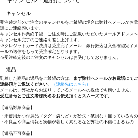
キャンセル
受注確定前のご注文のキャンセルをご希望の場合は弊社へメールかお電
話にご連絡願います。
キャンセル作業終了後、ご注文時にご記載いただいたメールアドレスへ
キャンセル完了のご連絡を差し上げます。
※クレジットカード決済は受注完了メール、銀行振込は入金確認完了メ
ールの送信をもって受注確定となります。
※受注確定後のご注文のキャンセルはお受けしておりません。
返品
到着した商品の返品をご希望の方は、
まず弊社へメールかお電話にてご
連絡頂きご返送ください
。
（連絡先は
こちら
）
メールは、弊社からお送りしているメールへの返信でも構いません。
受注番号とご注文者様氏名をお伝え頂くとスムーズです。
【返品対象商品】
・未使用かつ付属品（タグ・袋など）が紛失・破損なく揃っているもの
・不良品や商品情報と実物が著しく異なるなど弊社の不備によるもの
【返品不可商品】