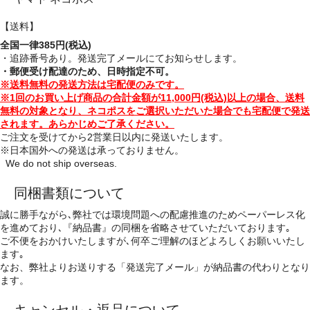
【送料】
全国一律385円(税込)
・追跡番号あり。発送完了メールにてお知らせします。
・郵便受け配達のため、日時指定不可。
※送料無料の発送方法は宅配便のみです。
※1回のお買い上げ商品の合計金額が11,000円(税込)以上の場合、送料
無料の対象となり、ネコポスをご選択いただいた場合でも宅配便で発送
されます。あらかじめご了承ください。
ご注文を受けてから2営業日以内に発送いたします。
※日本国外への発送は承っておりません。
We do not ship overseas.
同梱書類について
誠に勝手ながら､弊社では環境問題への配慮推進のためペーパーレス化
を進めており､『納品書』の同梱を省略させていただいております｡
ご不便をおかけいたしますが､何卒ご理解のほどよろしくお願いいたし
ます｡
なお、弊社よりお送りする「発送完了メール」が納品書の代わりとなり
ます。
キャンセル・返品について