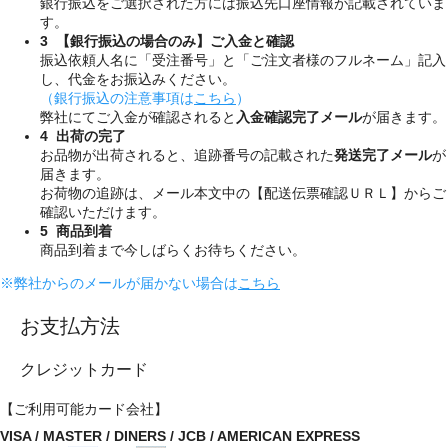
銀行振込をご選択された方には振込先口座情報が記載されていま
す。
3 【銀行振込の場合のみ】ご入金と確認
振込依頼人名に「受注番号」と「ご注文者様のフルネーム」記入
し、代金をお振込みください。
（銀行振込の注意事項は
こちら
）
弊社にてご入金が確認されると
入金確認完了メール
が届きます。
4 出荷の完了
お品物が出荷されると、追跡番号の記載された
発送完了メール
が
届きます。
お荷物の追跡は、メール本文中の【配送伝票確認ＵＲＬ】からご
確認いただけます。
5 商品到着
商品到着まで今しばらくお待ちください。
※弊社からのメールが届かない場合は
こちら
お支払方法
クレジットカード
【ご利用可能カード会社】
VISA / MASTER / DINERS / JCB / AMERICAN EXPRESS