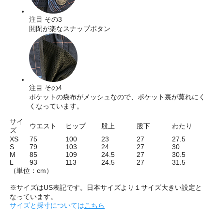
注目 その3
開閉が楽なスナップボタン
注目 その4
ポケットの袋布がメッシュなので、ポケット裏が蒸れにく
くなっています。
サイ
ウエスト
ヒップ
股上
股下
わたり
ズ
XS
75
100
23
27
27.5
S
79
103
24
27
30
M
85
109
24.5
27
30.5
L
93
113
24.5
27
31.5
（単位：cm）
※サイズはUS表記です。日本サイズより１サイズ大きい設定と
なっています。
サイズと採寸については
こちら