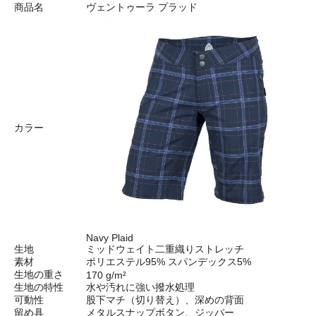
商品名
ヴェントゥーラ プラッド
カラー
Navy Plaid
生地
ミッドウェイト二重織りストレッチ
素材
ポリエステル95% スパンデックス5%
生地の重さ
170 g/m²
生地の特性
水や汚れに強い撥水処理
可動性
股下マチ（切り替え）、深めの背面
留め具
メタルスナップボタン、ジッパー