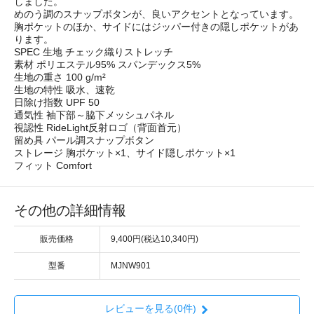
しました。
めのう調のスナップボタンが、良いアクセントとなっています。
胸ポケットのほか、サイドにはジッパー付きの隠しポケットがあ
ります。
SPEC
生地 チェック織りストレッチ
素材 ポリエステル95% スパンデックス5%
生地の重さ 100 g/m²
生地の特性 吸水、速乾
日除け指数 UPF 50
通気性 袖下部～脇下メッシュパネル
視認性 RideLight反射ロゴ（背面首元）
留め具 パール調スナップボタン
ストレージ 胸ポケット×1、サイド隠しポケット×1
フィット Comfort
その他の詳細情報
販売価格
9,400円(税込10,340円)
型番
MJNW901
レビューを見る(0件)