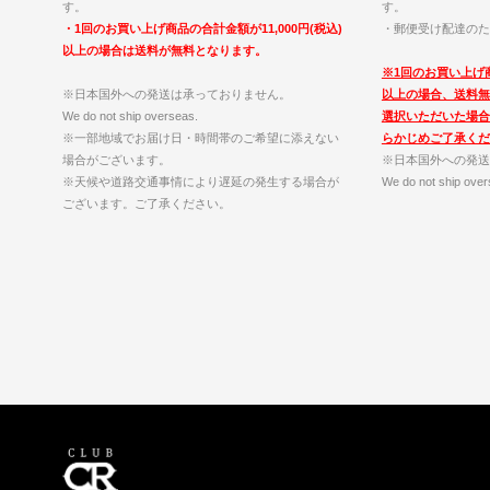
す。
す。
・1回のお買い上げ商品の合計金額が11,000円(税込)
・郵便受け配達のた
以上の場合は送料が無料となります。
※1回のお買い上げ商
※日本国外への発送は承っておりません。
以上の場合、送料無
We do not ship overseas.
選択いただいた場合
※一部地域でお届け日・時間帯のご希望に添えない
らかじめご了承くだ
場合がございます。
※日本国外への発送
※天候や道路交通事情により遅延の発生する場合が
We do not ship over
ございます。ご了承ください。