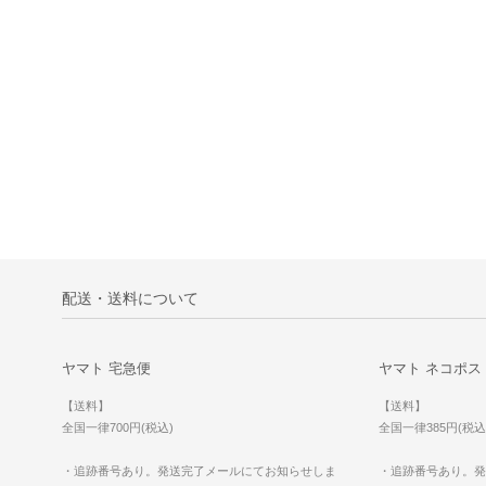
配送・送料について
ヤマト 宅急便
ヤマト ネコポス
【送料】
【送料】
全国一律700円(税込)
全国一律385円(税込
・追跡番号あり。発送完了メールにてお知らせしま
・追跡番号あり。発