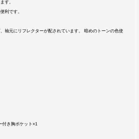
きます。
に便利です。
、袖元にリフレクターが配されています。 暗めのトーンの色使
付き胸ポケット×1