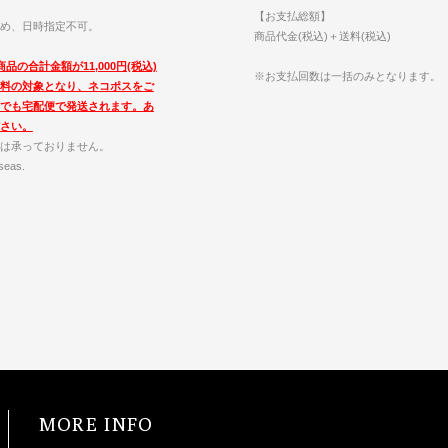
【お支払総額】
め、日時指定不可。
商品代金(税込)＋送料(税込)
品の合計金額が11,000円(税込)
※お支払回数は一括のみとなります。
料の対象となり、ネコポスをご
でも宅配便で発送されます。あ
さい。
は承っておりません。
seas.
MORE INFO