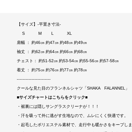
【サイズ】-平置き寸法-
S M L XL
肩幅 ： 約46㎝ 約47㎝ 約48㎝ 約49㎝
袖丈 ： 約62㎝ 約64㎝ 約66㎝ 約68㎝
チェスト： 約51-52㎝ 約53-54㎝ 約55-56㎝ 約57-58㎝
着丈 ： 約75㎝ 約76㎝ 約77㎝ 約78㎝
-----------------------
クールな見た目のフランネルシャツ「SHAKA FALANNEL」
■
サイズチャートはこちらをクリック
■
・裾裏には隠しサングラスクリーナが！！！
・汗を吸って外に逃がす生地なので、ムレにくく快適です。
・起毛したポリエステル素材で、走行中も暖かさをキープし