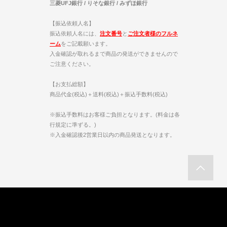
三菱UFJ銀行 / りそな銀行 / みずほ銀行
【振込依頼人名】
振込依頼人名には、
注文番号
と
ご注文者様のフルネ
ーム
をご記載願います。
入金確認が取れるまで商品の発送ができませんので
ご注意ください。
【お支払総額】
商品代金(税込)＋送料(税込)＋振込手数料(税込)
※振込手数料はお客様ご負担となります。(料金は各
行規定に準ずる。)
※入金確認後2営業日以内の商品発送となります。