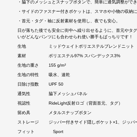
・脇下のメッシュとスナップボタンで、簡単に通気調整がで
・サイドのファスナー付きポケットは、スマホや小物の収納
・首元・タグ・袖に反射素材を使用し、夜でも安心。
日が落ちた後でも安全に街中へ繰り出せるように、首元やタグ
いがどんなパンツにも合わせられ使い勝手もばっちりです！
生地 ミッドウェイトポリエステルブレンドニット
素材 ポリエステル97% スパンデックス3%
生地の重さ 155 g/m²
生地の特性 吸水、速乾
日除け指数 UPF 50
通気性 脇下メッシュパネル
視認性 RideLight反射ロゴ（背面首元、タグ）
留め具 メタルスナップボタン
ストレージ ジッパー付きサイド隠しポケット×1、ジッパー
フィット Sport