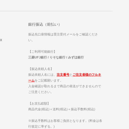
銀行振込（前払い）
振込先口座情報は受注受付メールをご確認くださ
EX
い。
【ご利用可能銀行】
三菱UFJ銀行 / りそな銀行 / みずほ銀行
【振込依頼人名】
振込依頼人名には、
注文番号
と
ご注文者様のフルネ
ーム
をご記載願います。
入金確認が取れるまで商品の発送ができませんので
ご注意ください。
【お支払総額】
商品代金(税込)＋送料(税込)＋振込手数料(税込)
※振込手数料はお客様ご負担となります。(料金は各
行規定に準ずる。)