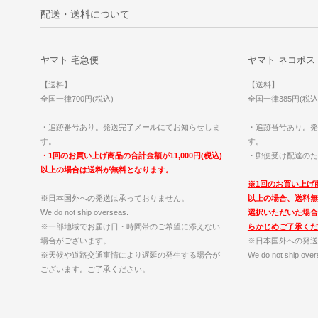
配送・送料について
ヤマト 宅急便
ヤマト ネコポス
【送料】
【送料】
全国一律700円(税込)
全国一律385円(税込
・追跡番号あり。発送完了メールにてお知らせしま
・追跡番号あり。発
す。
す。
・1回のお買い上げ商品の合計金額が11,000円(税込)
・郵便受け配達のた
以上の場合は送料が無料となります。
※1回のお買い上げ商
※日本国外への発送は承っておりません。
以上の場合、送料無
We do not ship overseas.
選択いただいた場合
※一部地域でお届け日・時間帯のご希望に添えない
らかじめご了承くだ
場合がございます。
※日本国外への発送
※天候や道路交通事情により遅延の発生する場合が
We do not ship over
ございます。ご了承ください。