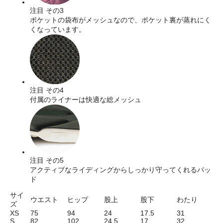
注目 その3
ポケットの袋布がメッシュなので、ポケット裏が蒸れにく
くなっています。
注目 その4
付属のライナーは快適な総メッシュ
注目 その5
アクティブなライディングからしっかり守ってくれるパッ
ド
サイ
ウエスト
ヒップ
股上
股下
わたり
ズ
XS
75
94
24
17.5
31
S
82
102
24.5
17
32