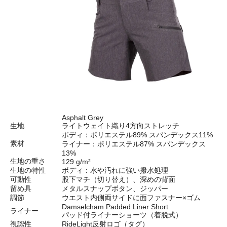
Asphalt Grey
生地
ライトウェイト織り4方向ストレッチ
ボディ：ポリエステル89% スパンデックス11%
素材
ライナー：ポリエステル87% スパンデックス
13%
生地の重さ
129 g/m²
生地の特性
ボディ：水や汚れに強い撥水処理
可動性
股下マチ（切り替え）、深めの背面
留め具
メタルスナップボタン、ジッパー
調節
ウエスト内側両サイドに面ファスナー×ゴム
Damselcham Padded Liner Short
ライナー
パッド付ライナーショーツ（着脱式）
視認性
RideLight反射ロゴ（タグ）