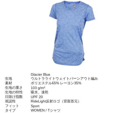
Glacier Blue
生地
ウルトラライトウェイトバーンアウト編み
素材
ポリエステル65% レーヨン35%
生地の重さ
103 g/m²
生地の特性
吸水、速乾
日除け指数
UPF 20
視認性
RideLight反射ロゴ（背面首元）
フィット
Sport
タイプ
WOMEN / Tシャツ