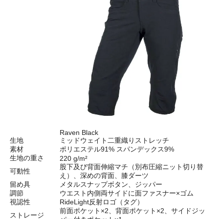
Raven Black
生地
ミッドウェイト二重織りストレッチ
素材
ポリエステル91% スパンデックス9%
生地の重さ
220 g/m²
股下及び背面伸縮マチ（別布圧縮ニット切り替
可動性
え）、深めの背面、膝ダーツ
留め具
メタルスナップボタン、ジッパー
調節
ウエスト内側両サイドに面ファスナー×ゴム
視認性
RideLight反射ロゴ（タグ）
前面ポケット×2、背面ポケット×2、サイドジッ
ストレージ