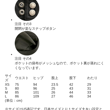
注目 その3
開閉が楽なスナップボタン
注目 その4
ポケットの袋布がメッシュなので、ポケット裏が蒸れにく
くなっています。
サイ
ウエスト
ヒップ
股上
股下
わたり
ズ
XS
75
94
23.5
42
29
S
80
96
25
43
31
M
85
101
26
44
33
L
86
109
27
46
34
(単位：cm)
※サイズはUS表記です。日本サイズより１サイズ大きい設定と